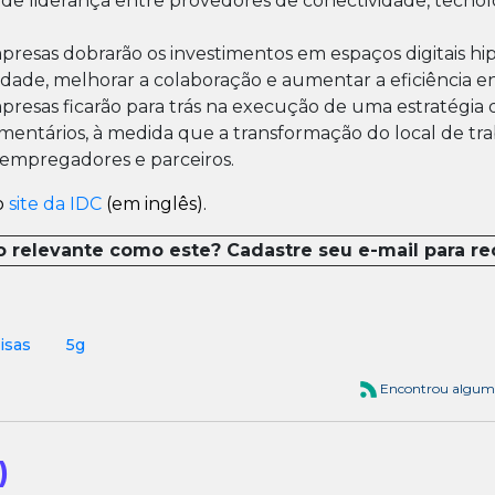
de liderança entre provedores de conectividade, tecnolo
presas dobrarão os investimentos em espaços digitais h
dade, melhorar a colaboração e aumentar a eficiência en
resas ficarão para trás na execução de uma estratégia d
amentários, à medida que a transformação do local de tr
, empregadores e parceiros.
o
site da IDC
(em inglês).
o relevante como este? Cadastre seu e-mail para r
isas
5g
Encontrou algum
)