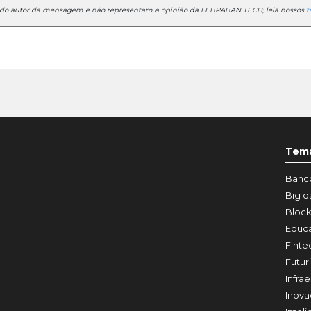
e do autor da mensagem e não representam a opinião da FEBRABAN TECH; leia nossos
t
Tem
Banco
Big d
Block
Educ
Finte
Futur
Infrae
Inov