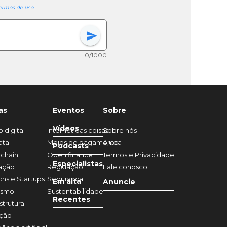
ermos de uso
send
0/1000
as
Eventos
Sobre
Vídeos
 digital
Internet das coisas
Sobre nós
ata
Meios de pagamento
Ajuda
Podcasts
chain
Open finance
Termos e Privacidade
Especialistas
ação
Regulação
Fale conosco
chs e Startups
Segurança
Em alta
Anuncie
ismo
Sustentabilidade
Recentes
strutura
ação