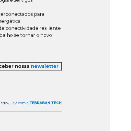
gia e serviços
iperconectados para
ergética.
e conectividade resiliente
abalho se tornar o novo
eceber nossa
newsletter
 erro?
Fale com a
FEBRABAN TECH