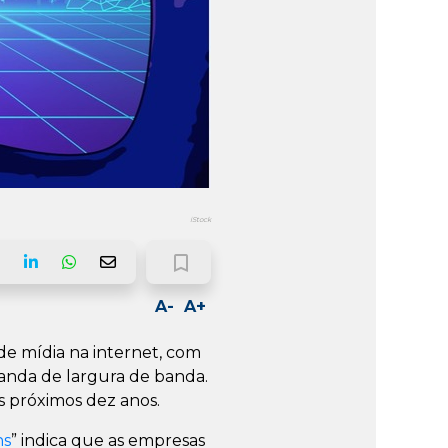
iStock
bookmark_border
ook
LinkedIn
Whatsapp
Email
A-
A+
de mídia na internet, com
anda de largura de banda.
s próximos dez anos.
ns
” indica que as empresas