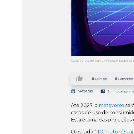
Casos de uso de consumidores e negócio
thumb_up
0
Curtidas
0
Comentári
date_range
chrome_reader_mode
14/12/2022
2 minutos para le
Até 2027, o
metaverso
ser
casos de uso de consumid
Esta é uma das projeções 
O estudo “
IDC FutureScap