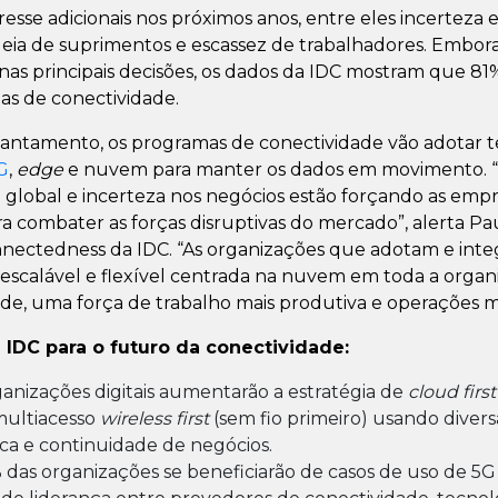
resse adicionais nos próximos anos, entre eles incerteza 
adeia de suprimentos e escassez de trabalhadores. Embora
 principais decisões, os dados da IDC mostram que 81%
as de conectividade.
vantamento, os programas de conectividade vão adotar 
G
,
edge
e nuvem para manter os dados em movimento. “
a global e incerteza nos negócios estão forçando as empr
a combater as forças disruptivas do mercado”, alerta Pa
nnectedness da IDC. “As organizações que adotam e int
 escalável e flexível centrada na nuvem em toda a organ
de, uma força de trabalho mais produtiva e operações mais
 IDC para o futuro da conectividade:
anizações digitais aumentarão a estratégia de
cloud first
ultiacesso
wireless first
(sem fio primeiro) usando divers
ica e continuidade de negócios.
das organizações se beneficiarão de casos de uso de 5G 