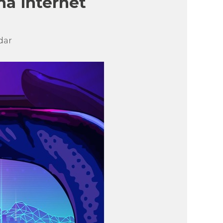
na internet
dar