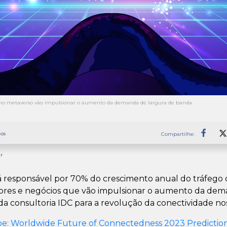
s no metaverso vão impulsionar o aumento da demanda de largura de banda
os
Compartilhe:
Faceb
r
á responsável por 70% do crescimento anual do tráfego 
ores e negócios que vão impulsionar o aumento da dem
da consultoria IDC para a revolução da conectividade no
e: Worldwide Future of Connectedness 2023 Predictio