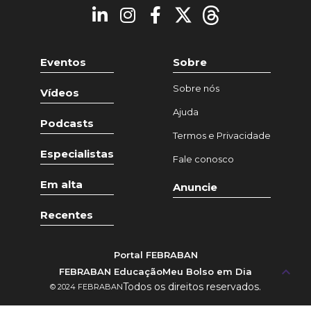
Eventos
Sobre
Sobre nós
Vídeos
Ajuda
Podcasts
Termos e Privacidade
Especialistas
Fale conosco
Em alta
Anuncie
Recentes
Portal FEBRABAN
keyboard_arrow_up
FEBRABAN Educação
Meu Bolso em Dia
Todos os direitos reservados.
© 2024 FEBRABAN