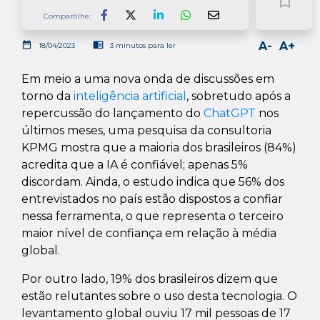
bookmark_border
Compartilhe:
Facebook
LinkedIn
Whatsapp
date_range
chrome_reader_mode
A-
A+
18/04/2023
3 minutos para ler
Em meio a uma nova onda de discussões em
torno da
inteligência artificial
, sobretudo após a
repercussão do lançamento do
ChatGPT
nos
últimos meses, uma pesquisa da consultoria
KPMG mostra que a maioria dos brasileiros (84%)
acredita que a IA é confiável; apenas 5%
discordam. Ainda, o estudo indica que 56% dos
entrevistados no país estão dispostos a confiar
nessa ferramenta, o que representa o terceiro
maior nível de confiança em relação à média
global.
Por outro lado, 19% dos brasileiros dizem que
estão relutantes sobre o uso desta tecnologia. O
levantamento global ouviu 17 mil pessoas de 17