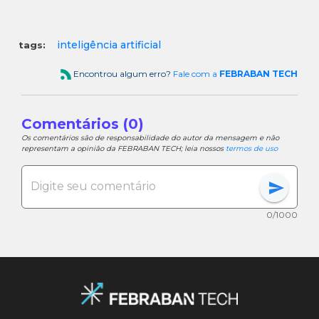
inteligência artificial
tags:
Encontrou algum erro?
Fale com a
FEBRABAN TECH
Comentários (0)
Os comentários são de responsabilidade do autor da mensagem e não
representam a opinião da FEBRABAN TECH; leia nossos
termos de uso
send
0/1000