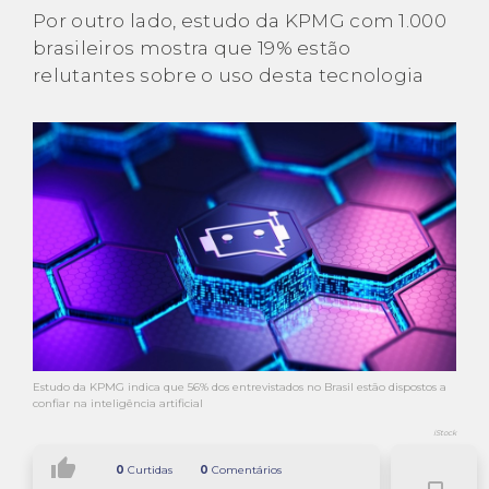
Por outro lado, estudo da KPMG com 1.000
brasileiros mostra que 19% estão
relutantes sobre o uso desta tecnologia
Estudo da KPMG indica que 56% dos entrevistados no Brasil estão dispostos a
confiar na inteligência artificial
iStock
thumb_up
0
Curtidas
0
Comentários