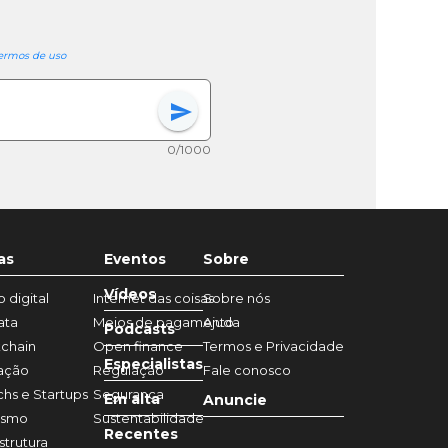
ermos de uso
send
0/1000
as
Eventos
Sobre
Vídeos
 digital
Internet das coisas
Sobre nós
ata
Meios de pagamento
Ajuda
Podcasts
chain
Open finance
Termos e Privacidade
Especialistas
ação
Regulação
Fale conosco
chs e Startups
Segurança
Em alta
Anuncie
ismo
Sustentabilidade
Recentes
strutura