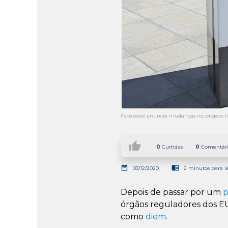
Facebook anuncia mudanças no projeto l
thumb_up
0
Curtidas
0
Comentári
date_range
chrome_reader_mode
03/12/2020
2 minutos para l
Depois de passar por um
p
órgãos reguladores dos EU
como
diem
.