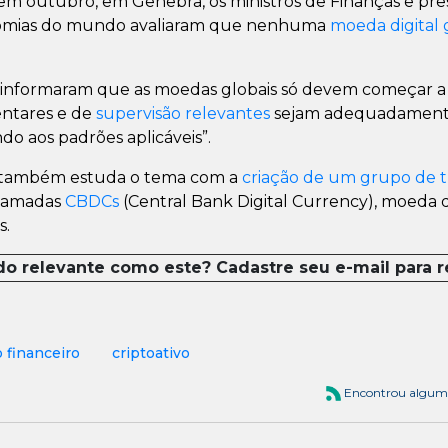
m outubro, em Genebra, os ministros de Finanças e pre
onomias do mundo avaliaram que nenhuma
moeda digital 
s informaram que as moedas globais só devem começar a 
entares e de
supervisão relevantes
sejam adequadamente
do aos padrões aplicáveis”.
também estuda o tema com a
criação de um grupo de t
chamadas
CBDCs
(Central Bank Digital Currency), moeda d
s.
do relevante como este? Cadastre seu e-mail para 
o financeiro
criptoativo
Encontrou algum