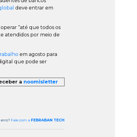
sidentes de bancos
global
deve entrar em
operar “até que todos os
 atendidos por meio de
rabalho
em agosto para
igital que pode ser
receber a
noomisletter
 erro?
Fale com a
FEBRABAN TECH