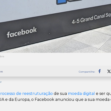
ibra
os
Compartilhe:
Faceb
er
rocesso de reestruturação
de sua
moeda digital
e ser q
A e da Europa, o Facebook anunciou que a sua moeda digi