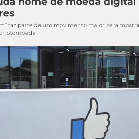
da nome de moeda digital
res
diem” faz parte de um movimento maior para mostr
 criptomoeda