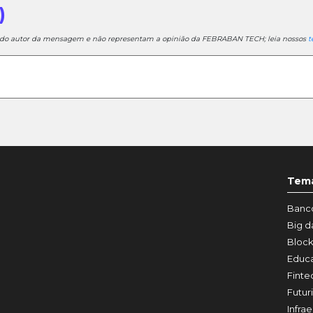
)
e do autor da mensagem e não representam a opinião da FEBRABAN TECH; leia nossos
t
Tem
Banco
Big d
Block
Educ
Finte
Futur
Infrae