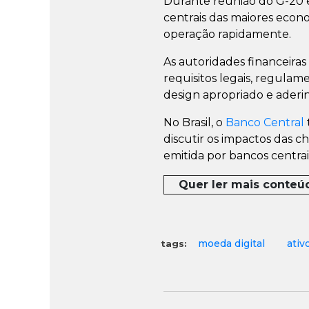
Durante reunião do G-20 e
centrais das maiores ec
operação rapidamente.
As autoridades financeira
requisitos legais, regulam
design apropriado e aderin
No Brasil, o
Banco Central
discutir os impactos das 
emitida por bancos centrai
Quer ler mais conteú
moeda digital
ativ
tags: