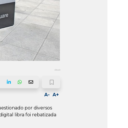
iStock
bookmark_border
ook
LinkedIn
Whatsapp
Email
A-
A+
uestionado por diversos
tal libra foi rebatizada