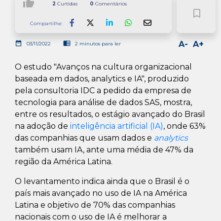
thumb_up
2
Curtidas
0
Comentários
bookmark_border
Compartilhe:
Facebook
LinkedIn
Whatsapp
date_range
chrome_reader_mode
A-
A+
03/11/2022
2 minutos para ler
O estudo "Avanços na cultura organizacional
baseada em dados, analytics e IA", produzido
pela consultoria IDC a pedido da empresa de
tecnologia para análise de dados SAS, mostra,
entre os resultados, o estágio avançado do Brasil
na adoção de
inteligência artificial (IA)
, onde 63%
das companhias que usam dados e
analytics
também usam IA, ante uma média de 47% da
região da América Latina.
O levantamento indica ainda que o Brasil é o
país mais avançado no uso de IA na América
Latina e objetivo de 70% das companhias
nacionais com o uso de IA é melhorar a