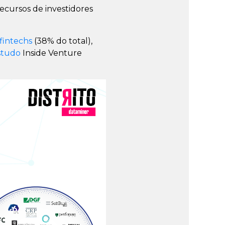
ecursos de investidores
fintechs
(38% do total),
studo
Inside Venture