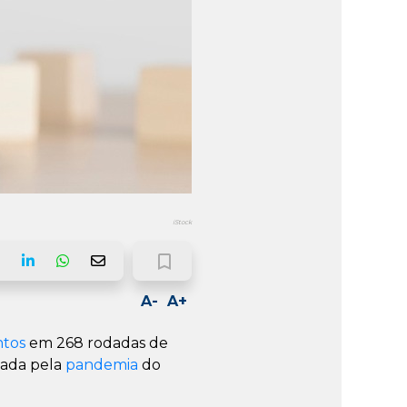
iStock
bookmark_border
ook
LinkedIn
Whatsapp
Email
A-
A+
ntos
em 268 rodadas de
tada pela
pandemia
do