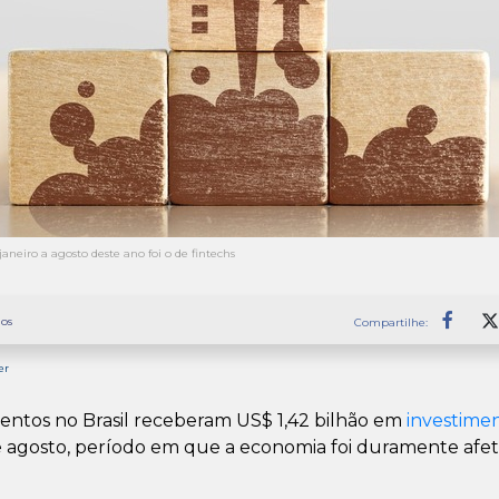
neiro a agosto deste ano foi o de fintechs
os
Compartilhe:
Faceb
er
entos no Brasil receberam US$ 1,42 bilhão em
investime
e agosto, período em que a economia foi duramente afe