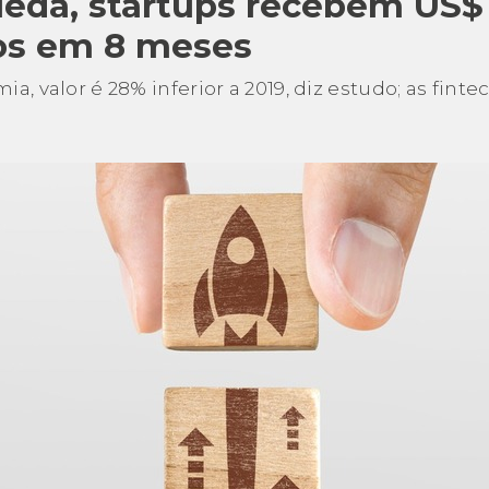
eda, startups recebem US$ 
os em 8 meses
, valor é 28% inferior a 2019, diz estudo; as fint