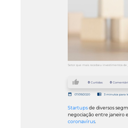
Setor que mais recebeu investimentos de ja
thumb_up
0
Curtidas
0
Comentári
date_range
chrome_reader_mode
07/09/2020
3 minutos para l
Startups
de diversos segm
negociação entre janeiro 
coronavírus
.