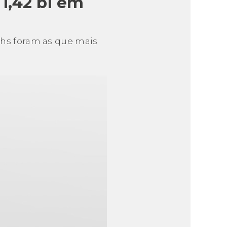
1,42 bi em
echs foram as que mais