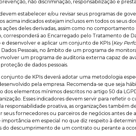
prevenção, não discriminação, responsabilização e prest
as devem estabelecer e/ou revisar seus programas de gov
os acima indicados estejam inclusos em todos os seus d
as ações deles derivadas, assim como no comportamento 
do, corresponderá ao Encarregado pelo Tratamento de D
 e desenvolver e aplicar um conjunto de KPIs (
Key Perf
e Dados Pessoais, no âmbito de um programa de monitor
senvolver um programa de auditoria externa capaz de av
 proteção de dados pessoais.
conjunto de KPIs deverá adotar uma metodologia especí
esenvolvido pela empresa. Recomenda-se que seja hábil
o dos elementos mínimos descritos no artigo 50 da LGP
ganização. Esses indicadores devem servir para refletir 
da responsabilidade proativa, as organizações também de
eus fornecedores ou parceiros de negócios antes de as
e importância em especial no que diz respeito à determi
as do descumprimento de um contrato ou perante a ocor