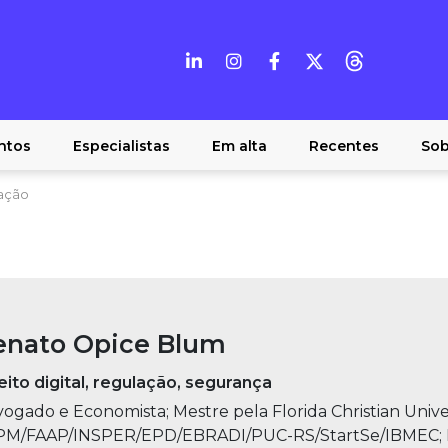
ntos
Especialistas
Em alta
Recentes
Sob
ação
enato Opice Blum
eito digital, regulação, segurança
ogado e Economista; Mestre pela Florida Christian Univer
PM/FAAP/INSPER/EPD/EBRADI/PUC-RS/StartSe/IBMEC; P