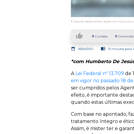
É preciso desenvolver ações em conjunto, 
thumb_up
0
Curtidas
0
Comentári
date_range
chrome_reader_mode
05/04/2021
13 minutos para l
*com Humberto De Jesús
A
Lei Federal nº 13.709
de 1
em vigor no passado 18 d
ser cumpridos pelos Agent
efeito, é importante desta
quando estas últimas exe
Com base no apontado, faze
tratamento íntegro e étic
Assim, é mister ter e gara