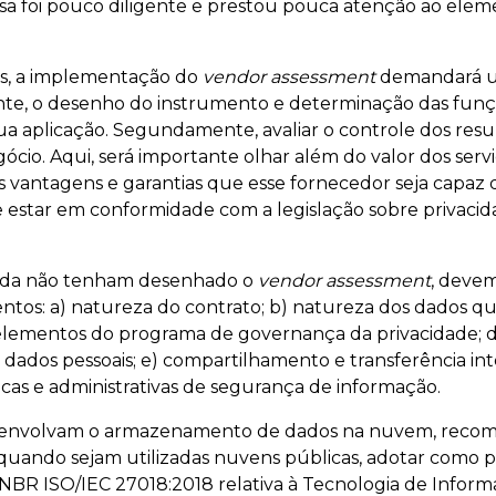
 foi pouco diligente e prestou pouca atenção ao eleme
s, a implementação do
vendor assessment
demandará um
te, o desenho do instrumento e determinação das funçõ
ua aplicação. Segundamente, avaliar o controle dos resu
ócio. Aqui, será importante olhar além do valor dos serv
s vantagens e garantias que esse fornecedor seja capaz 
e estar em conformidade com a legislação sobre privaci
nda não tenham desenhado o
vendor assessment
, devem
ntos: a) natureza do contrato; b) natureza dos dados qu
elementos do programa de governança da privacidade; d)
dados pessoais; e) compartilhamento e transferência in
nicas e administrativas de segurança de informação.
e envolvam o armazenamento de dados na nuvem, recom
quando sejam utilizadas nuvens públicas, adotar como p
BR ISO/IEC 27018:2018 relativa à Tecnologia de Inform