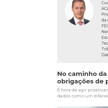
Cur
ACA
Pri
da 
FEC
Neu
Esc
Tec
Tri
Dat
No caminho da 
obrigações de p
É hora de agir proativ
dados como um diferen