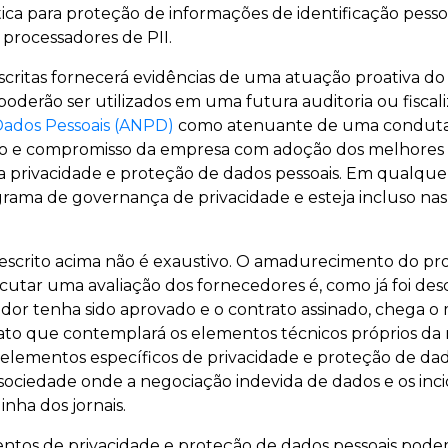
ica para proteção de informações de identificação pesso
processadores de PII.
scritas fornecerá evidências de uma atuação proativa d
poderão ser utilizados em uma futura auditoria ou fisca
Dados Pessoais (ANPD)
como atenuante de uma conduta,
o e compromisso da empresa com adoção dos melhores 
a privacidade e proteção de dados pessoais. Em qualquer
grama de governança de privacidade e esteja incluso nas 
escrito acima não é exaustivo. O amadurecimento do pr
cutar uma avaliação dos fornecedores é, como já foi descri
or tenha sido aprovado e o contrato assinado, chega o
ato que contemplará os elementos técnicos próprios da 
 elementos específicos de privacidade e proteção de dad
ociedade onde a negociação indevida de dados e os inc
linha dos jornais.
entos de privacidade e proteção de dados pessoais po