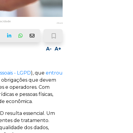
vacidade
iStock
bookmark_border
ook
LinkedIn
Whatsapp
Email
A-
A+
ssoais - LGPD
), que
entrou
 e obrigações que devem
res e operadores. Com
icas e pessoas físicas,
de econômica.
PD resulta essencial. Um
gentes de tratamento.
 qualidade dos dados,