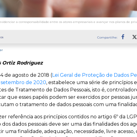
evidenciar a corresponsabilidade entre os atores empresariais e avançar nos planos de pri
os
Compartilhe:
Faceb
er
 Ortiz Rodríguez
4 de agosto de 2018 (
Lei Geral de Proteção de Dados Pe
e setembro de 2020
, estabelece uma série de princípios
es de Tratamento de Dados Pessoais, isto é, controlado
car que esses papéis podem ser exercidos por pessoas juríd
cutam o tratamento de dados pessoais com uma finalida
r referência aos princípios contidos no artigo 6º da LG
o dos dados pessoais deve ser uma das finalidades dos a
ntir uma finalidade, adequação, necessidade, livre acesso,