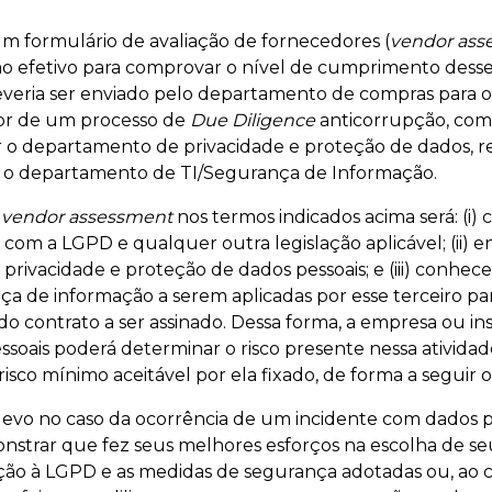
m formulário de avaliação de fornecedores (
vendor ass
 efetivo para comprovar o nível de cumprimento desses
eria ser enviado pelo departamento de compras para os
or de um processo de
Due Diligence
anticorrupção, com 
ar o departamento de privacidade e proteção de dados, 
l, o departamento de TI/Segurança de Informação.
m
vendor assessment
nos termos indicados acima será: (i)
om a LGPD e qualquer outra legislação aplicável; (ii) e
rivacidade e proteção de dados pessoais; e (iii) conhece
ça de informação a serem aplicadas por esse terceiro pa
o contrato a ser assinado. Dessa forma, a empresa ou in
soais poderá determinar o risco presente nessa atividade 
isco mínimo aceitável por ela fixado, de forma a seguir
levo no caso da ocorrência de um incidente com dados p
strar que fez seus melhores esforços na escolha de se
ção à LGPD e as medidas de segurança adotadas ou, ao co