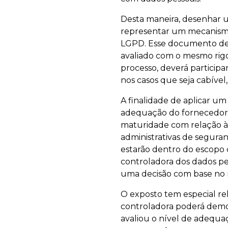
Desta maneira, desenhar u
representar um mecanismo
LGPD. Esse documento dev
avaliado com o mesmo rig
processo, deverá particip
nos casos que seja cabíve
A finalidade de aplicar u
adequação do fornecedor c
maturidade com relação à p
administrativas de seguran
estarão dentro do escopo d
controladora dos dados pes
uma decisão com base no r
O exposto tem especial re
controladora poderá demon
avaliou o nível de adequa