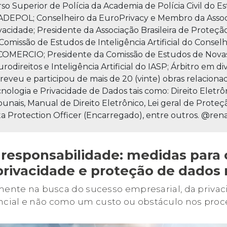
so Superior de Polícia da Academia de Polícia Civil do E
DEPOL; Conselheiro da EuroPrivacy e Membro da Assoc
vacidade; Presidente da Associação Brasileira de Proteç
Comissão de Estudos de Inteligência Artificial do Consel
OMERCIO; Presidente da Comissão de Estudos de Novas
rodireitos e Inteligência Artificial do IASP; Árbitro em div
reveu e participou de mais de 20 (vinte) obras relacionad
nologia e Privacidade de Dados tais como: Direito Eletrôn
bunais, Manual de Direito Eletrônico, Lei geral de Proteç
a Protection Officer (Encarregado), entre outros. @re
responsabilidade: medidas para
rivacidade e proteção de dados n
amente na busca do sucesso empresarial, da priva
cial e não como um custo ou obstáculo nos pro