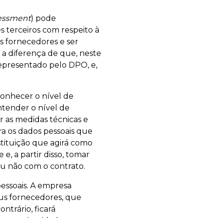
essment
) pode
 terceiros com respeito à
 fornecedores e ser
a diferença de que, neste
representado pelo DPO, e,
 conhecer o nível de
ntender o nível de
r as medidas técnicas e
ra os dados pessoais que
stituição que agirá como
e, a partir disso, tomar
 ou não com o contrato.
essoais. A empresa
us fornecedores, que
ntrário, ficará