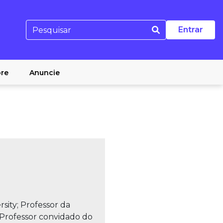
Entrar
re
Anuncie
sity; Professor da
rofessor convidado do