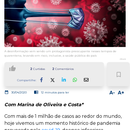
A desinformação vem sendo um protagonista preocupante nesses tempos de
quarentena, levando em risco, inclusive, a saúde pública do país
iStock
thumb_up
2
Curtidas
2
Comentários
bookmark_border
Compartilhe:
Facebook
LinkedIn
Whatsapp
date_range
chrome_reader_mode
A-
A+
30/04/2020
12 minutos para ler
Com Marina de Oliveira e Costa*
Com mais de 1 milhão de casos ao redor do mundo,
hoje vivemos um momento histórico de pandemia