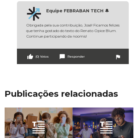
Equipe FEBRABAN TECH 🔔
Obrigada pela sua contribuição, José! Ficamos felizes 
que tenha gostado do texto do Renato Opice Blum. 
Continue participando da noomis!
thumb_up
chat_bubble
flag
(0) Votos
Responder
Publicações relacionadas