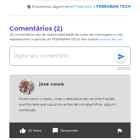
Encontrou algum erro?
Fale com a
FEBRABAN TECH
Comentários (2)
Os comentários são de responsabilidade do autor da mensagem e não
representam a opinião da FEBRABAN TECH; leia nossos
termos de uso
send
0/1000
jose coura
Muito bom o texto, mas o destaque são as orientações 
que fornece aos usuários antes de compartilhar algum 
conteúdo. 
thumb_up
chat_bubble
flag
(2) Votos
Responder