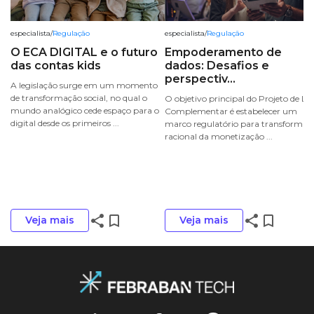
especialista
/
Regulação
especialista
/
Regulação
O ECA DIGITAL e o futuro
Empoderamento de
das contas kids
dados: Desafios e
perspectiv...
A legislação surge em um momento
de transformação social, no qual o
O objetivo principal do Projeto de Lei
mundo analógico cede espaço para o
Complementar é estabelecer um
digital desde os primeiros ...
marco regulatório para transformar 
racional da monetização ...
share
bookmark_border
share
bookmark_border
Veja mais
Veja mais