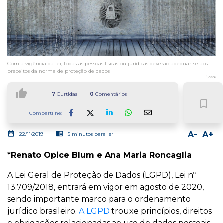
Com a vigência da lei, todas as pessoas físicas ou jurídicas deverão adequar-se aos
preceitos da norma de proteção de dados
iStock
thumb_up
7
Curtidas
0
Comentários
bookmark_border
Compartilhe:
Facebook
LinkedIn
Whatsapp
date_range
chrome_reader_mode
A-
A+
22/11/2019
5 minutos para ler
*Renato Opice Blum e Ana Maria Roncaglia
A Lei Geral de Proteção de Dados (LGPD), Lei nº
13.709/2018, entrará em vigor em agosto de 2020,
sendo importante marco para o ordenamento
jurídico brasileiro.
A LGPD
trouxe princípios, direitos
e obrigações relacionadas ao uso de dados pessoais,