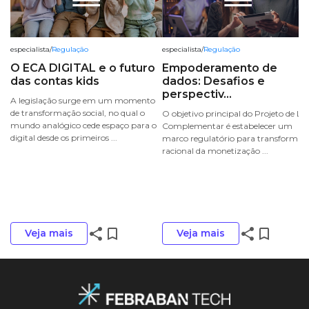
especialista
/
Regulação
especialista
/
Regulação
O ECA DIGITAL e o futuro
Empoderamento de
das contas kids
dados: Desafios e
perspectiv...
A legislação surge em um momento
de transformação social, no qual o
O objetivo principal do Projeto de Lei
mundo analógico cede espaço para o
Complementar é estabelecer um
digital desde os primeiros ...
marco regulatório para transformar 
racional da monetização ...
share
bookmark_border
share
bookmark_border
Veja mais
Veja mais