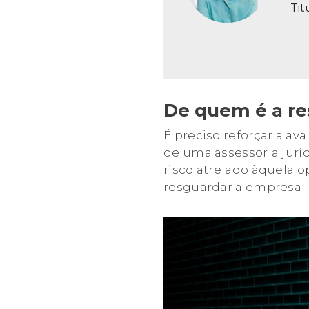
Tit
De quem é a re
É preciso reforçar a a
de uma assessoria juríd
risco atrelado àquela 
resguardar a empresa