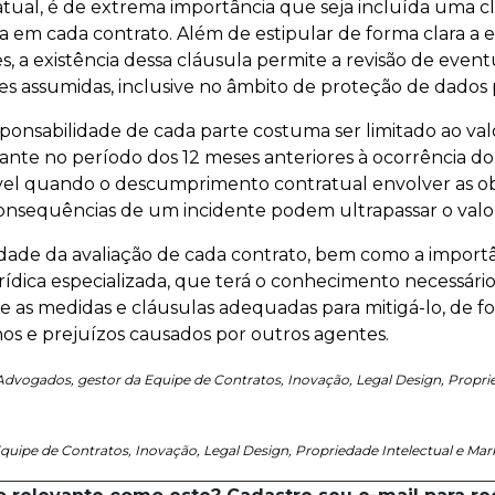
ual, é de extrema importância que seja incluída uma c
a em cada contrato. Além de estipular de forma clara a 
s, a existência dessa cláusula permite a revisão de event
es assumidas, inclusive no âmbito de proteção de dados p
ponsabilidade de cada parte costuma ser limitado ao val
tante no período dos 12 meses anteriores à ocorrência d
ável quando o descumprimento contratual envolver as o
 consequências de um incidente podem ultrapassar o valo
sidade da avaliação de cada contrato, bem como a import
rídica especializada, que terá o conhecimento necessário p
e as medidas e cláusulas adequadas para mitigá-lo, de f
s e prejuízos causados por outros agentes.
Advogados, gestor da Equipe de Contratos, Inovação, Legal Design, Proprie
uipe de Contratos, Inovação, Legal Design, Propriedade Intelectual e Ma