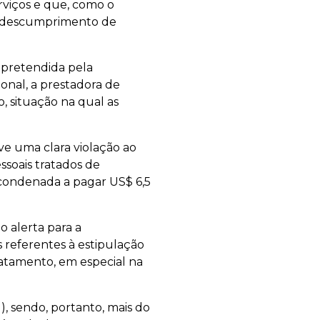
rviços e que, como o
em descumprimento de
a pretendida pela
ional, a prestadora de
, situação na qual as
ve uma clara violação ao
soais tratados de
 condenada a pagar US$ 6,5
o alerta para a
 referentes à estipulação
atamento, em especial na
), sendo, portanto, mais do