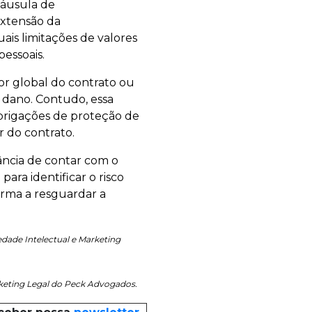
láusula de
extensão da
uais limitações de valores
essoais.
or global do contrato ou
o dano. Contudo, essa
brigações de proteção de
r do contrato.
ância de contar com o
ara identificar o risco
orma a resguardar a
dade Intelectual e Marketing
rketing Legal do Peck Advogados.