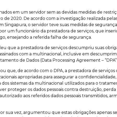
ados em um servidor sem as devidas medidas de restriç
 de 2020. De acordo com a investigação realizada pelas
 em Singapura, o servidor teve suas medidas de seguranç
or um funcionário da prestadora de serviços, que inse
go, ensejando a referida falha de segurança.
deu que a prestadora de serviços descumpriu suas obrig
assinados com a multinacional, inclusive em descumprim
ratamento de Dados (Data Processing Agreement – “DPA”)
ou que, de acordo com o DPA, a prestadora de serviços
acionais apropriadas para assegurar a confidencialidade,
cia dos sistemas da multinacional utilizados para o tratam
er proteger os dados pessoais contra destruição, perda 
autorizado aos referidos dados pessoais transmitidos, a
 por sua vez, argumentou que estas obrigações apenas se