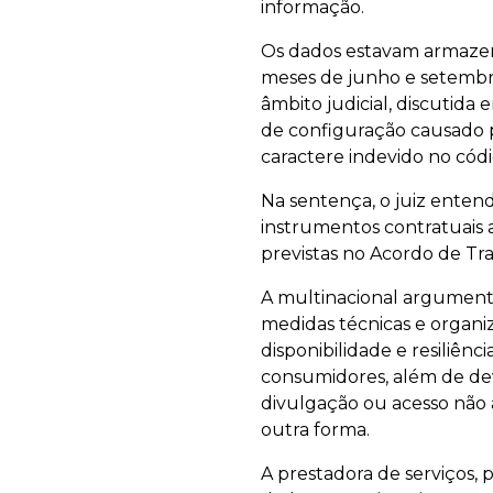
informação.
Os dados estavam armazen
meses de junho e setembro
âmbito judicial, discutida
de configuração causado p
caractere indevido no códi
Na sentença, o juiz enten
instrumentos contratuais 
previstas no Acordo de T
A multinacional argument
medidas técnicas e organiz
disponibilidade e resiliên
consumidores, além de dev
divulgação ou acesso não 
outra forma.
A prestadora de serviços,