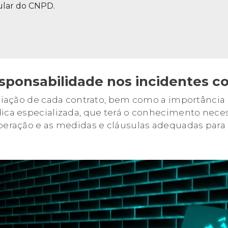
ular do CNPD.
sponsabilidade nos incidentes 
valiação de cada contrato, bem como a importância
ica especializada, que terá o conhecimento necess
operação e as medidas e cláusulas adequadas para 