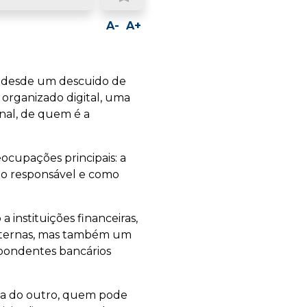
ook
LinkedIn
Whatsapp
Email
A-
A+
r desde um descuido de
organizado digital, uma
inal, de quem é a
ocupações principais: a
é o responsável e como
 instituições financeiras,
nternas, mas também um
spondentes bancários
ia a do outro, quem pode