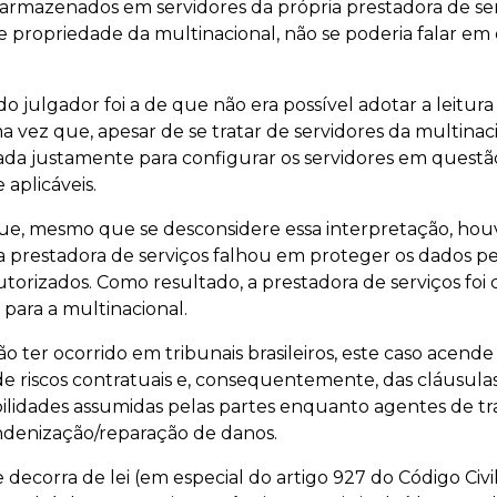
 armazenados em servidores da própria prestadora de se
e propriedade da multinacional, não se poderia falar 
o julgador foi a de que não era possível adotar a leitur
a vez que, apesar de se tratar de servidores da multinac
tada justamente para configurar os servidores em questão
aplicáveis.
que, mesmo que se desconsidere essa interpretação, hou
prestadora de serviços falhou em proteger os dados pes
utorizados. Como resultado, a prestadora de serviços foi
para a multinacional.
 ter ocorrido em tribunais brasileiros, este caso acende 
de riscos contratuais e, consequentemente, das cláusulas
ilidades assumidas pelas partes enquanto agentes de tr
indenização/reparação de danos.
decorra de lei (em especial do artigo 927 do Código Civil