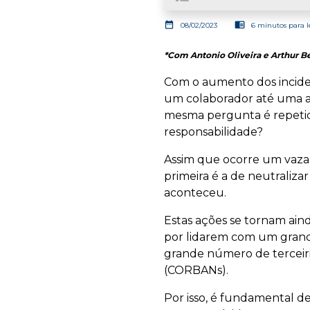
date_range
chrome_reader_mode
08/02/2023
6 minutos para l
*Com Antonio Oliveira e Arthur B
Com o aumento dos incid
um colaborador até uma a
mesma pergunta é repetida
responsabilidade?
Assim que ocorre um vazame
primeira é a de neutraliz
aconteceu.
Estas ações se tornam aind
por lidarem com um grand
grande número de terceir
(CORBANs).
Por isso, é fundamental de