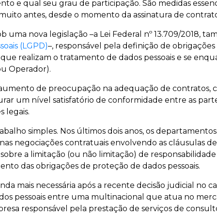
nto e qual seu grau de participação. São medidas essenc
muito antes, desde o momento da assinatura de contrato
 sob uma nova legislação –a Lei Federal nº 13.709/2018,
soais (LGPD)
–, responsável pela definição de obrigações
 que realizam o tratamento de dados pessoais e se en
ou Operador).
m aumento de preocupação na adequação de contratos,
urar um nível satisfatório de conformidade entre as par
 legais.
abalho simples. Nos últimos dois anos, os departamentos
nas negociações contratuais envolvendo as cláusulas d
 sobre a limitação (ou não limitação) de responsabilidad
nto das obrigações de proteção de dados pessoais.
inda mais necessária após a recente decisão judicial no 
os pessoais entre uma multinacional que atua no mer
esa responsável pela prestação de serviços de consult