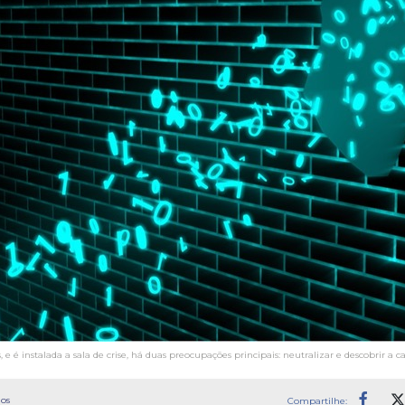
é instalada a sala de crise, há duas preocupações principais: neutralizar e descobrir a c
os
Compartilhe: