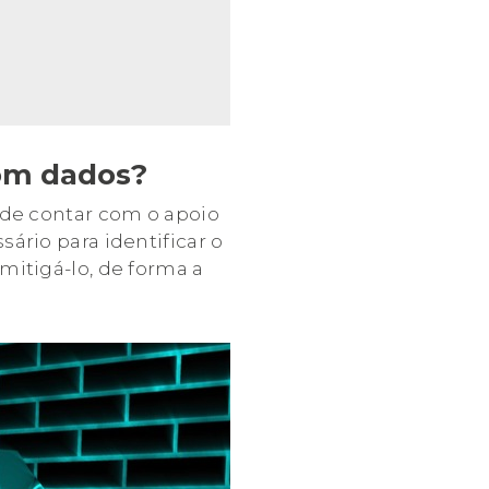
com dados?
 de contar com o apoio
ário para identificar o
mitigá-lo, de forma a