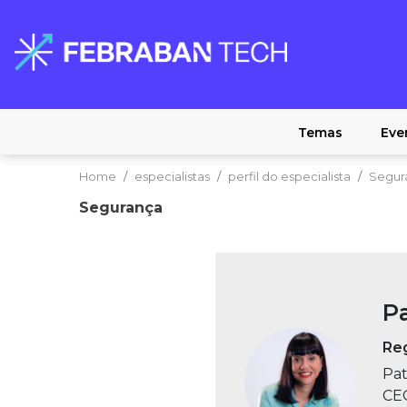
Temas
Eve
Home
especialistas
perfil do especialista
Segur
Segurança
Pa
Reg
Pat
CEO