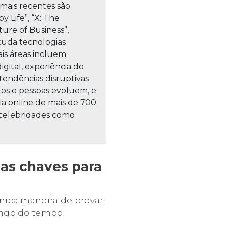
s mais recentes são
y Life”, “X: The
ure of Business”,
studa tecnologias
ais áreas incluem
gital, experiência do
tendências disruptivas
os e pessoas evoluem, e
a online de mais de 700
, celebridades como
 as chaves para
nica maneira de provar
longo do tempo