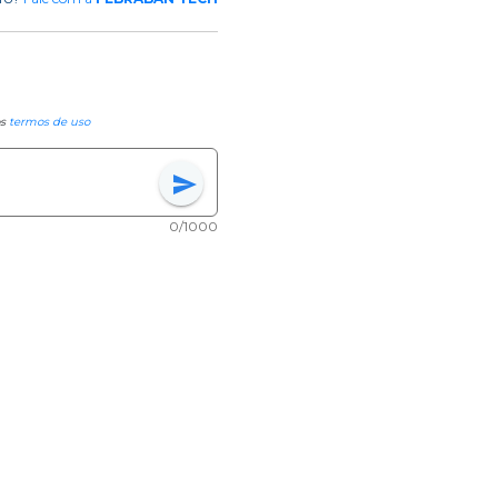
os
termos de uso
send
0/1000