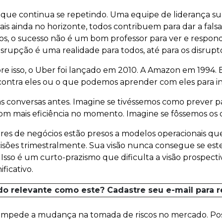
 que continua se repetindo. Uma equipe de liderança su
rais ainda no horizonte, todos contribuem para dar a fals
asos, o sucesso não é um bom professor para ver e respo
disrupção é uma realidade para todos, até para os disrupt
bre isso, o Uber foi lançado em 2010. A Amazon em 1994.
ontra eles ou o que podemos aprender com eles para in
as conversas antes. Imagine se tivéssemos como prever p
om mais eficiência no momento. Imagine se fôssemos os d
eres de negócios estão presos a modelos operacionais qu
isões trimestralmente. Sua visão nunca consegue se es
Isso é um curto-prazismo que dificulta a visão prospectiv
ficativo.
do relevante como este? Cadastre seu e-mail para 
mpede a mudança na tomada de riscos no mercado. Pos