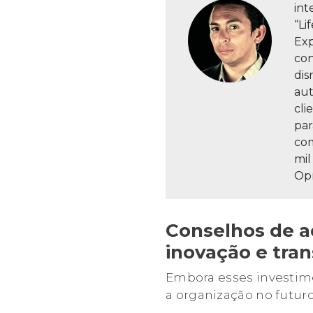
int
“Li
Exp
con
dis
aut
cli
par
com
mil
Opr
Conselhos de a
inovação e tran
Embora esses investime
a organização no futur