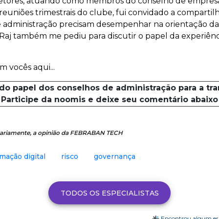
retores, atuando como membros do conselho de empresas i
euniões trimestrais do clube, fui convidado a compartil
 administração precisam desempenhar na orientação da 
 Raj também me pediu para discutir o papel da experiên
 vocês aqui...
 do papel dos conselhos de administração para a tra
Participe da noomis e deixe seu comentário abaixo
essariamente, a opinião da FEBRABAN TECH
mação digital
risco
governança
TODOS OS ESPECIALISTAS
Encontrou algum e