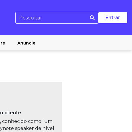
Entrar
re
Anuncie
o cliente
al, conhecido como “um
eynote speaker de nível