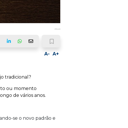
iStock
bookmark_border
ook
LinkedIn
Whatsapp
Email
A-
A+
 tradicional?
ento ou momento
longo de vários anos.
ando-se o novo padrão e