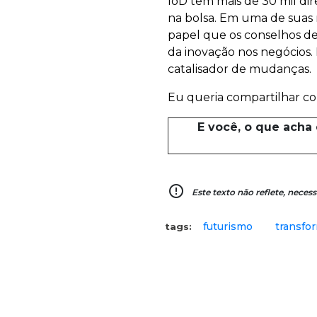
IoD tem mais de 30 mil di
na bolsa. Em uma de suas r
papel que os conselhos de
da inovação nos negócios.
catalisador de mudanças.
Eu queria compartilhar com
E você, o que acha
error_outline
Este texto não reflete, nec
futurismo
transfor
tags: