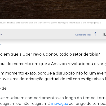
investimento em estratégias de transformação e inovação imediatas e de longo prazo
os
Compartilhe:
Faceb
er
to em que a Uber revolucionou todo o setor de táxis?
mbra do momento em que a Amazon revolucionou o varejo
 um momento exato, porque a disrupção não foi um ev
houve uma deterioração gradual de mil cortes digitais ao 
 de:
 que mudaram comportamentos ao longo do tempo, torn
reagiram ou não reagiram à
inovação
ao longo do tempo.