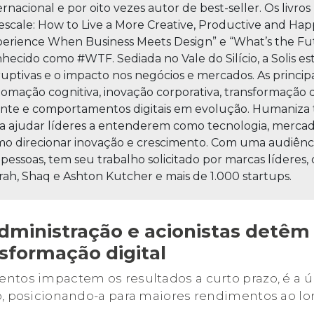
ernacional e por oito vezes autor de best-seller. Os livro
fescale: How to Live a More Creative, Productive and Happ
erience When Business Meets Design” e “What’s the Fut
hecido como #WTF. Sediada no Vale do Silício, a Solis e
ruptivas e o impacto nos negócios e mercados. As princip
omação cognitiva, inovação corporativa, transformação di
ente e comportamentos digitais em evolução. Humaniza 
a ajudar líderes a entenderem como tecnologia, mercad
o direcionar inovação e crescimento. Com uma audiênci
 pessoas, tem seu trabalho solicitado por marcas líderes
ah, Shaq e Ashton Kutcher e mais de 1.000 startups.
dministração e acionistas detêm
sformação digital
ntos impactem os resultados a curto prazo, é a ú
o, posicionando-a para maiores rendimentos ao 