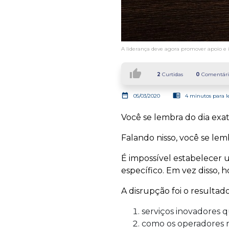
A liderança deve agora promover apoio e 
thumb_up
2
Curtidas
0
Comentári
date_range
chrome_reader_mode
05/03/2020
4 minutos para l
Você se lembra do dia exa
Falando nisso, você se le
É impossível estabelecer
específico. Em vez disso, 
A disrupção foi o resultado
serviços inovadores
como os operadores 