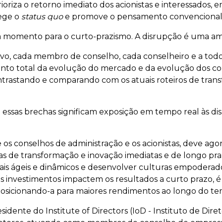
ioriza o retorno imediato dos acionistas e interessados,
tege o
status quo
e promove o pensamento convencional 
m momento para o curto-prazismo. A disrupção é uma am
vo, cada membro de conselho, cada conselheiro e a tod
mento total da evolução do mercado e da evolução dos 
contrastando e comparando com os atuais roteiros de tra
 essas brechas significam exposição em tempo real às d
 os conselhos de administração e os acionistas, deve ag
as de transformação e inovação imediatas e de longo pra
ais ágeis e dinâmicos e desenvolver culturas empoderado
s investimentos impactem os resultados a curto prazo, é
posicionando-a para maiores rendimentos ao longo do t
idente do Institute of Directors (IoD - Instituto de Dire