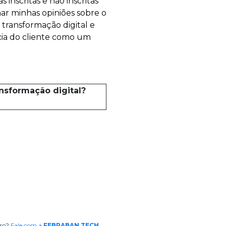
nscritas e não inscritas
har minhas opiniões sobre o
transformação digital e
cia do cliente como um
nsformação digital?
rro?
Fale com a
FEBRABAN TECH