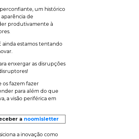
perconfiante, um histórico
a aparência de
nder produtivamente à
ores.
 E ainda estamos tentando
ovar.
ara enxergar as disrupções
isruptores!
e os fazem fazer
tender para além do que
a, a visão periférica em
receber a
noomisletter
iciona a inovação como