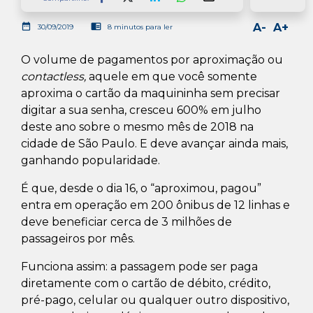
Facebook
LinkedIn
Whatsapp
date_range
chrome_reader_mode
A-
A+
30/09/2019
8 minutos para ler
O volume de pagamentos por aproximação ou
contactless,
aquele em que você somente
aproxima o cartão da maquininha sem precisar
digitar a sua senha, cresceu 600% em julho
deste ano sobre o mesmo mês de 2018 na
cidade de São Paulo. E deve avançar ainda mais,
ganhando popularidade.
É que, desde o dia 16, o “aproximou, pagou”
entra em operação em 200 ônibus de 12 linhas e
deve beneficiar cerca de 3 milhões de
passageiros por mês.
Funciona assim: a passagem pode ser paga
diretamente com o cartão de débito, crédito,
pré-pago, celular ou qualquer outro dispositivo,