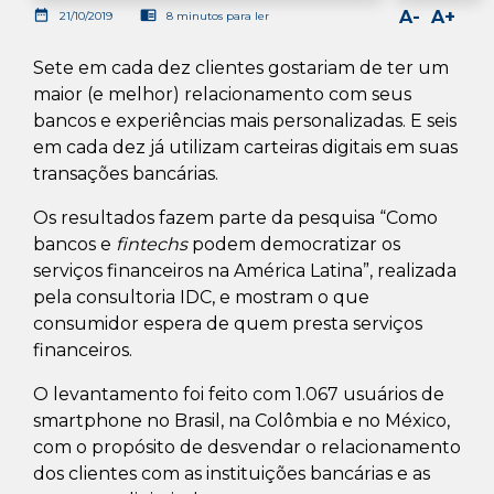
date_range
chrome_reader_mode
A-
A+
21/10/2019
8 minutos para ler
Sete em cada dez clientes gostariam de ter um
maior (e melhor) relacionamento com seus
bancos e experiências mais personalizadas. E seis
em cada dez já utilizam carteiras digitais em suas
transações bancárias.
Os resultados fazem parte da pesquisa “Como
bancos e
fintechs
podem democratizar os
serviços financeiros na América Latina”, realizada
pela consultoria IDC, e mostram o que
consumidor espera de quem presta serviços
financeiros.
O levantamento foi feito com 1.067 usuários de
smartphone no Brasil, na Colômbia e no México,
com o propósito de desvendar o relacionamento
dos clientes com as instituições bancárias e as