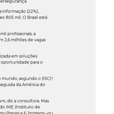
ibersegurança.
 informação (22%),
: 805 mil. O Brasil está
 profissionais; a
om 2,6 milhões de vagas
alizada em soluções
 oportunidade para o
o mundo, segundo o (ISC)².
seguida da América do
m, diz a consultora. Mas
do IME (Instituto de
am mulheres e 6, homens –ou