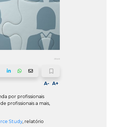
iStock
bookmark_border
ook
LinkedIn
Whatsapp
Email
A-
A+
da por profissionais
e profissionais a mais,
orce Study
, relatório