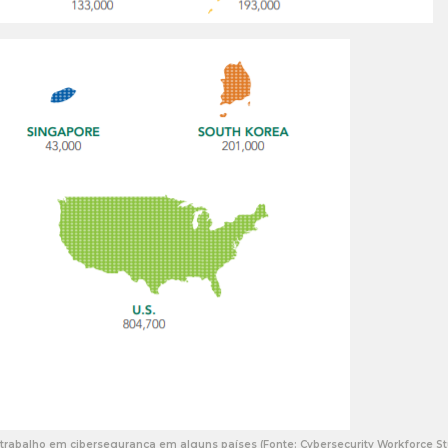
trabalho em cibersegurança em alguns países (Fonte: Cybersecurity Workforce St