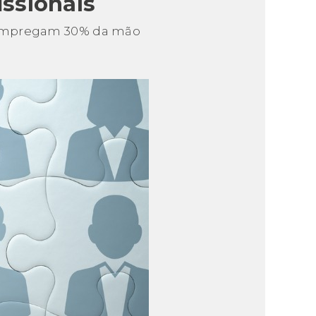
ssionais
o empregam 30% da mão