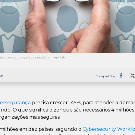
de cibersegurança é da geração millennials
os
Compartilhe:
Faceb
bersegurança
precisa crescer 145%, para atender a deman
do. O que significa dizer que são necessários 4 milhões d
ganizações mais seguras.
 milhões em dez países, segundo o
Cybersecurity Workf