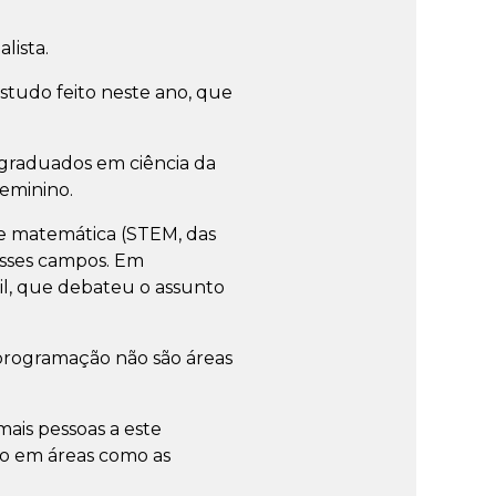
lista.
estudo feito neste ano, que
 graduados em ciência da
eminino.
 e matemática (STEM, das
esses campos. Em
il, que debateu o assunto
 programação não são áreas
mais pessoas a este
ão em áreas como as