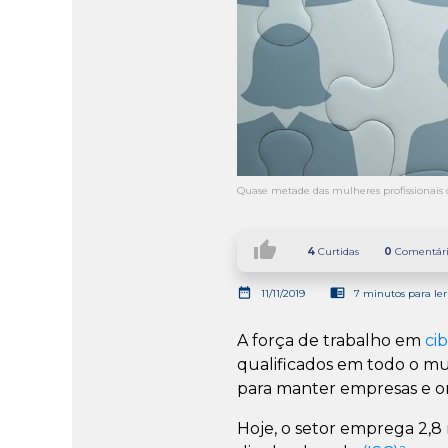
Quase metade das mulheres profissionais 
thumb_up
4
Curtidas
0
Comentári
date_range
chrome_reader_mode
11/11/2019
7 minutos para ler
A força de trabalho em
ci
qualificados em todo o mun
para manter empresas e or
Hoje, o setor emprega 2,8