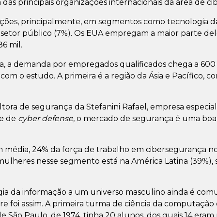
 das principais organizações internacionais da área de c
ções, principalmente, em segmentos como tecnologia da
e setor público (7%). Os EUA empregam a maior parte deles
6 mil.
, a demanda por empregados qualificados chega a 600 mil
om o estudo. A primeira é a região da Ásia e Pacífico, c
ultora de segurança da Stefanini Rafael, empresa especi
 e de
cyber defense
, o mercado de segurança é uma boa
m média, 24% da força de trabalho em cibersegurança n
ulheres nesse segmento está na América Latina (39%), 
ogia da informação a um universo masculino ainda é comu
 foi assim. A primeira turma de ciência da computação 
de São Paulo, de 1974, tinha 20 alunos, dos quais 14 er