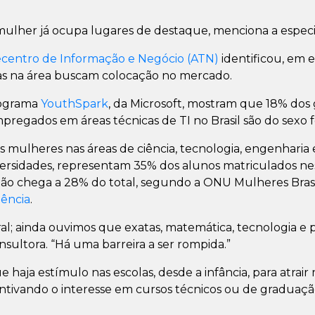
mulher já ocupa lugares de destaque, menciona a especia
ecentro de Informação e Negócio (ATN)
identificou, em 
as na área buscam colocação no mercado.
rograma
YouthSpark
, da Microsoft, mostram que 18% dos
egados em áreas técnicas de TI no Brasil são do sexo f
mulheres nas áreas de ciência, tecnologia, engenharia
universidades, representam 35% dos alunos matriculados n
não chega a 28% do total, segundo a ONU Mulheres Bras
iência
.
ral; ainda ouvimos que exatas, matemática, tecnologia e
nsultora. “Há uma barreira a ser rompida.”
 haja estímulo nas escolas, desde a infância, para atrair 
ntivando o interesse em cursos técnicos ou de graduaç