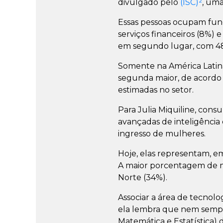
divulgado pelo
(ISC)²
, uma
Essas pessoas ocupam fun
serviços financeiros (8%) 
em segundo lugar, com 48
Somente na América Latina
segunda maior, de acordo c
estimadas no setor.
Para Julia Miquiline, cons
avançadas de inteligência
ingresso de mulheres.
Hoje, elas representam, e
A maior porcentagem de m
Norte (34%).
Associar a área de tecnol
ela lembra que nem sempre
Matemática e Estatística) 