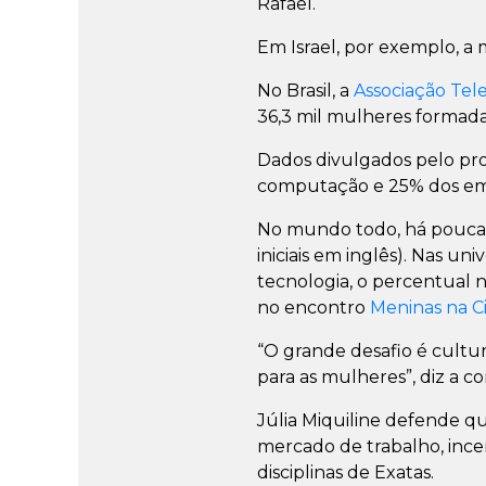
Rafael.
Em Israel, por exemplo, a 
No Brasil, a
Associação Tel
36,3 mil mulheres formad
Dados divulgados pelo p
computação e 25% dos empr
No mundo todo, há poucas 
iniciais em inglês). Nas 
tecnologia, o percentual 
no encontro
Meninas na C
“O grande desafio é cultu
para as mulheres”, diz a co
Júlia Miquiline defende que
mercado de trabalho, ince
disciplinas de Exatas.