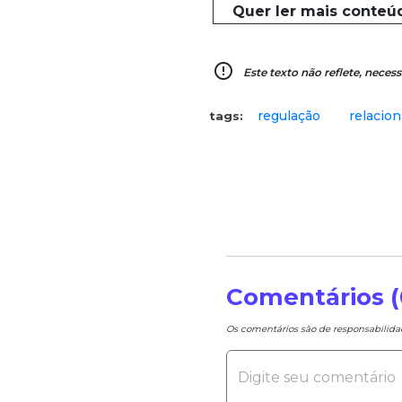
Quer ler mais conteú
error_outline
Este texto não reflete, nec
regulação
relacio
tags:
Comentários (
Os comentários são de responsabilid