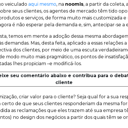
go veiculado
aqui mesmo
, na
noomis
, a partir da colet
bre seus clientes, os agentes de mercado têm tido opo
 produtos e serviços, de forma muito mais customizada 
agora é não esperar pela demanda e, sim, antecipar-se a e
osta, temos em mente a adoção dessa mesma abordagem
s demandas. Mas, desta feita, aplicado a essas relações 
spectiva dos clientes, por meio de uma escuta verdadeira
, de modo muito mais pragmático, os pontos de insatisfaç
adas lhes propiciam –e modificá-los.
eixe seu comentário abaixo e contribua para o deba
cliente
zação, criar valor para o cliente? Seja qual for a sua resp
stá certo de que seus clientes responderiam da mesma f
edida as reclamações que eles trazem até sua empresa tê
tos) no design dos negócios a partir dos quais têm se or