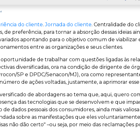
Faceb
er
riência do cliente
.
Jornada do cliente
. Centralidade do c
as, de preferência, para tornar a absorção dessas ideias ai
ariados apontando para o objetivo comum de viabilizar 
cionamentos entre as organizações e seus clientes.
e a oportunidade de trabalhar com questões ligadas às re
tivas diversificadas, ora na condição de dirigente de ó
Procon/SP e DPDC/Senacon/MJ), ora como representante
mero de ações voltadas, justamente, a aprimorar esse
 diversificado de abordagens ao tema que, aqui, quero c
resença das tecnologias que se desenvolvem e que imp
so de dados pessoais dos consumidores, ainda mais valios
dada sobre as manifestações que eles voluntariamente
sas não dão certo" –ou seja, por meio das reclamações p