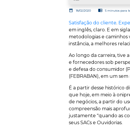
date_range
chrome_reader_mode
18/02/2020
5 minutos para l
Satisfação do cliente
.
Expe
em inglês, claro. E em sigl
metodologias e caminhos v
instância, a melhores rela
Ao longo da carreira, tiv
e fornecedores sob perspec
e defesa do consumidor (
(FEBRABAN), em um sem nú
É a partir desse histórico
que hoje, em meio à onip
de negócios, a partir do u
compreensão mais aprofun
justamente "quando as coi
seus SACs e Ouvidorias.