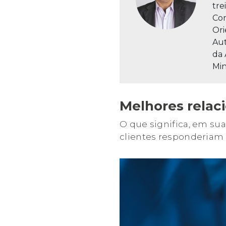
tre
Con
Ori
Aut
da 
Min
Melhores rela
O que significa, em sua
clientes responderia