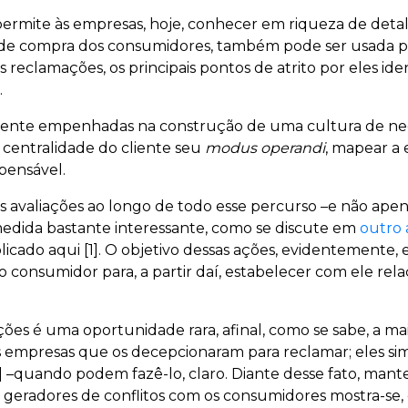
rmite às empresas, hoje, conhecer em riqueza de detalhe
de compra dos consumidores, também pode ser usada pa
 reclamações, os principais pontos de atrito por eles ide
.
mente empenhadas na construção de uma cultura de ne
 centralidade do cliente seu
modus operandi
, mapear a 
spensável.
s avaliações ao longo de todo esse percurso –e não apen
dida bastante interessante, como se discute em
outro 
icado aqui [1]. O objetivo dessas ações, evidentemente, 
 consumidor para, a partir daí, estabelecer com ele rela
es é uma oportunidade rara, afinal, como se sabe, a maio
 as empresas que os decepcionaram para reclamar; eles 
2] –quando podem fazê-lo, claro. Diante desse fato, ma
geradores de conflitos com os consumidores mostra-se,