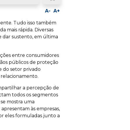
ook
LinkedIn
Whatsapp
Email
A-
A+
liente. Tudo isso também
nda mais rápida. Diversas
e dar sustento, em última
lações entre consumidores
rgãos públicos de proteção
 do setor privado
 relacionamento.
ompartilhar a percepção de
actam todos os segmentos
a se mostra uma
 apresentam às empresas,
or eles formuladas junto a