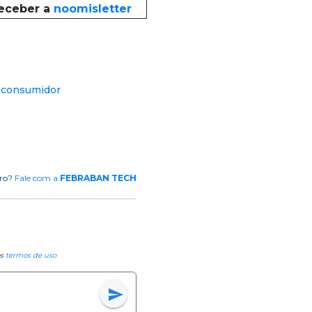
receber a
noomisletter
 consumidor
rro?
Fale com a
FEBRABAN TECH
os
termos de uso
send