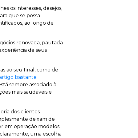
s os interesses, desejos,
ra que se possa
ntificados, ao longo de
gócios renovada, pautada
experiência de seus
as ao seu final, como de
artigo bastante
está sempre associado à
ções mais saudáveis e
ria dos clientes
simplesmente deixam de
nter em operação modelos
 claramente, uma escolha