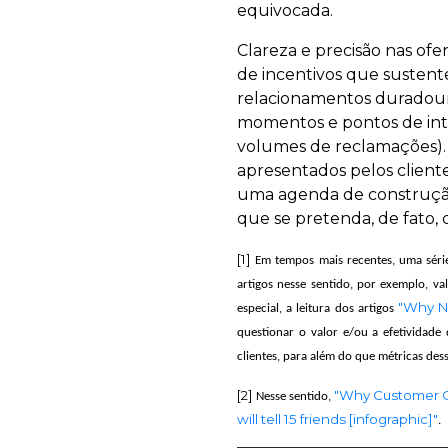
equivocada.
Clareza e precisão nas ofe
de incentivos que susten
relacionamentos duradouro
momentos e pontos de inter
volumes de reclamações). 
apresentados pelos client
uma agenda de construção 
que se pretenda, de fato, 
[1]
Em tempos mais recentes, uma série
artigos nesse sentido, por exemplo, v
"Why Ne
especial, a leitura dos artigos
questionar o valor e/ou a efetividade
clientes, para além do que métricas des
[2]
"Why Customer C
Nesse sentido,
will tell 15 friends [infographic]"
.