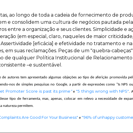
rtas, ao longo de toda a cadeia de fornecimento de produ
tem e consolidem uma cultura de negócios pautada pel
s entre a organização e seus clientes. Simplicidade e a
ação (em especial, claro, naqueles de maior criticidade
Assertividade [eficácia] e efetividade no tratamento e 
es, em suas reclamações. Peças de um "quebra-cabeças"
de qualquer Política Institucional de Relacionamento 
consistente –e sustentável.
 de autores tem apresentado algumas objeções ao tipo de aferição promovida pel
alendo-nos de simples pesquisas no Google, a partir de expressões como "Is NPS ou
t Promoter Score is past its prime
"
"5 things wrong with NPS"
e
. 
 desse tipo de ferramenta, mas, apenas, colocar em relevo a necessidade de expa
sa natureza permitem.
omplaints Are Good For Your Business"
"96% of unhappy customer
e