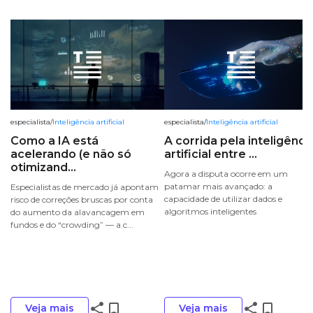
especialista
/
Inteligência artificial
especialista
/
Inteligência artificial
Como a IA está
A corrida pela inteligênci
acelerando (e não só
artificial entre ...
otimizand...
Agora a disputa ocorre em um
patamar mais avançado: a
Especialistas de mercado já apontam
capacidade de utilizar dados e
risco de correções bruscas por conta
algoritmos inteligentes
do aumento da alavancagem em
fundos e do “crowding” — a c...
share
bookmark_border
share
bookmark_border
Veja mais
Veja mais