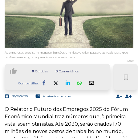
As empresas precisam mapear funções em risco e criar passarelas reais para que
profissionais migrem para áreas em ascensão
iStock
thumb_up
0
Curtidas
0
Comentários
bookmark_border
Compartilhe:
Facebook
LinkedIn
Whatsapp
date_range
chrome_reader_mode
A-
A+
18/08/2025
4 minutos para ler
O Relatório Futuro dos Empregos 2025 do Fórum
Econômico Mundial traz números que, à primeira
vista, soam otimistas. Até 2030, serão criados 170
milhões de novos postos de trabalho no mundo,