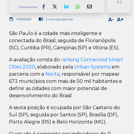
bookmark_border
Compartilhe:
Facebook
LinkedIn
Whatsapp
date_range
chrome_reader_mode
A-
A+
11/09/2020
2 minutos para ler
São Paulo é a cidade mais inteligente e
conectada do Brasil, seguida de Florianópolis
(SC), Curitiba (PR), Campinas (SP) e Vitória (ES).
A avaliação consta do
ranking Connected Smart
Cities 2020
, elaborado pela
Urban Systems
em
parceria com a
Necta
, responsável por mapear
673 municípios com mais de 50 mil habitantes e
definir as cidades com maior potencial de
desenvolvimento do Brasil.
A sexta posição é ocupada por São Caetano do
Sul (SP), seguida por Santos (SP), Brasília (DF),
Porto Alegre (RS) e Belo Horizonte (MG).
O estudo é composto por indicadores de 11