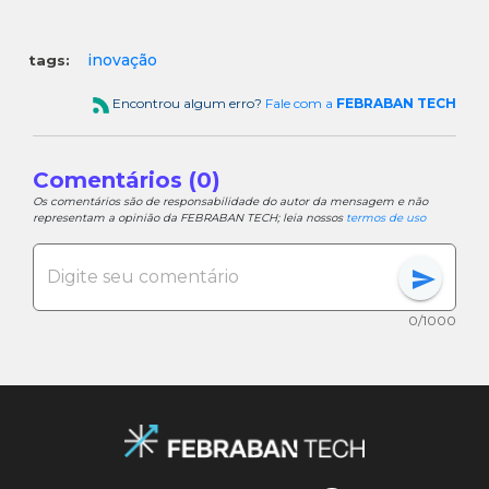
inovação
tags:
Encontrou algum erro?
Fale com a
FEBRABAN TECH
Comentários (0)
Os comentários são de responsabilidade do autor da mensagem e não
representam a opinião da FEBRABAN TECH; leia nossos
termos de uso
send
0/1000