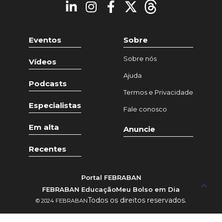
Eventos
Sobre
Sobre nós
Vídeos
Ajuda
Podcasts
Termos e Privacidade
Especialistas
Fale conosco
Em alta
Anuncie
Recentes
Portal FEBRABAN
keyboard_arrow_up
FEBRABAN Educação
Meu Bolso em Dia
Todos os direitos reservados.
© 2024 FEBRABAN