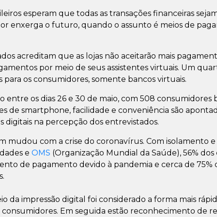
ileiros esperam que todas as transações financeiras sej
r enxerga o futuro, quando o assunto é meios de pag
ados acreditam que as lojas não aceitarão mais pagamen
gamentos por meio de seus assistentes virtuais. Um quar
as para os consumidores, somente bancos virtuais.
o entre os dias 26 e 30 de maio, com 508 consumidores 
es de smartphone, facilidade e conveniência são apontad
 digitais na percepção dos entrevistados.
udou com a crise do coronavírus. Com isolamento e d
idades e
OMS
(Organização Mundial da Saúde), 56% dos 
nto de pagamento devido à pandemia e cerca de 75% 
s.
 da impressão digital foi considerado a forma mais rápi
consumidores. Em seguida estão reconhecimento de ret