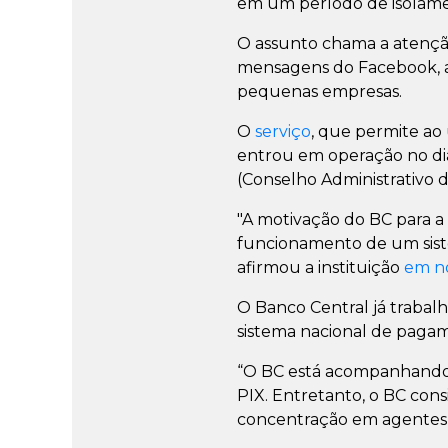
em um período de isolame
O assunto chama a atenção
mensagens do Facebook, an
pequenas empresas.
O
serviço
, que permite ao
entrou em operação no dia
(Conselho Administrativo 
"A motivação do BC para 
funcionamento de um siste
afirmou a instituição
em n
O Banco Central já trabal
sistema nacional de pagam
“O BC está acompanhando a
PIX. Entretanto, o BC con
concentração em agentes es