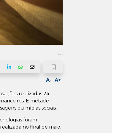
iStock
bookmark_border
ook
LinkedIn
Whatsapp
Email
A-
A+
nsações realizadas 24
financeiros. E metade
agens ou mídias sociais.
cnologias foram
, realizada no final de maio,