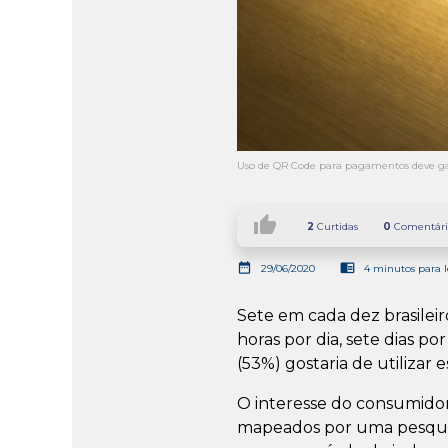
Uso de QR Code para pagamentos deve ga
thumb_up
2
Curtidas
0
Comentári
date_range
chrome_reader_mode
29/06/2020
4 minutos para l
Sete em cada dez brasilei
horas por dia, sete dias 
(53%) gostaria de utilizar
O interesse do consumido
mapeados por uma pesquis