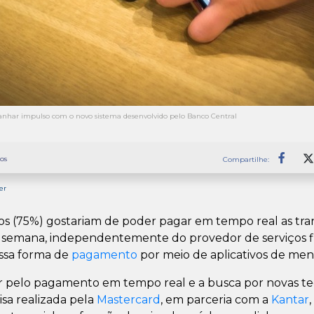
nhar impulso com o novo sistema desenvolvido pelo Banco Central
os
Compartilhe:
Faceb
er
ros (75%) gostariam de poder pagar em tempo real as tra
por semana, independentemente do provedor de serviços 
 essa forma de
pagamento
por meio de aplicativos de mens
r pelo pagamento em tempo real e a busca por novas te
a realizada pela
Mastercard
, em parceria com a
Kantar