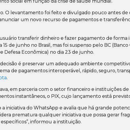
nto social em função da crise de saúde mundial.
. O levantamento foi feito e divulgado pouco antes de
unciar um novo recurso de pagamentos e transferências
 usuário transferir dinheiro e fazer pagamento de forma 
 15 de junho no Brasil, mas foi suspenso pelo BC (Banco 
de Defesa Econômica) no dia 23 de junho.
a decisão é preservar um adequado ambiente competitiv
ma de pagamentos interoperável, rápido, seguro, transp
ota
.
hava, em parceria com o setor financeiro e instituições
entos instantâneos, o PIX, cujo lançamento está previs
 iniciativa do WhatsApp e avalia que há grande potenci
sidera prematura qualquer iniciativa que possa gerar f
pecíficos”, informou a instituição.