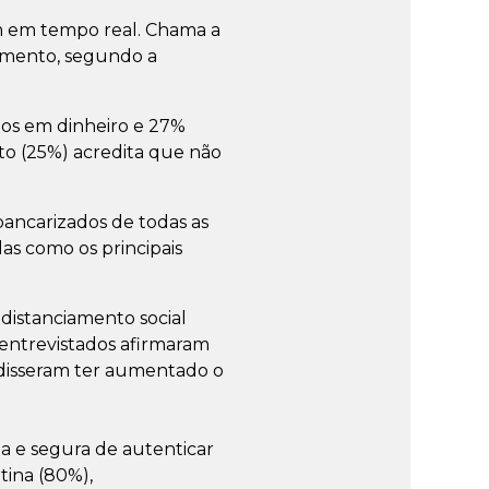
am em tempo real. Chama a
amento, segundo a
tos em dinheiro e 27%
to (25%) acredita que não
bancarizados de todas as
as como os principais
istanciamento social
entrevistados afirmaram
disseram ter aumentado o
da e segura de autenticar
ina (80%),