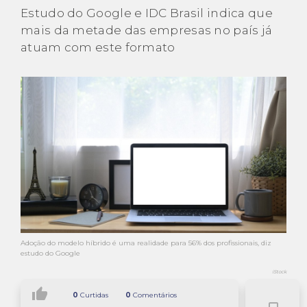
Estudo do Google e IDC Brasil indica que
mais da metade das empresas no país já
atuam com este formato
Adoção do modelo híbrido é uma realidade para 56% dos profissionais, diz
estudo do Google
iStock
thumb_up
0
Curtidas
0
Comentários