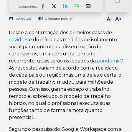
bookmark_border
Compartilhe:
Facebook
LinkedIn
Whatsapp
date_range
chrome_reader_mode
A-
A+
15/09/2022
3 minutos para ler
Desde a confirmação dos primeiros casos de
covid-19
e do início das medidas de isolamento
social para controle da disseminação do
coronavírus, uma pergunta tem sido
recorrente: quais serão os legados da
pandemia
?
As respostas variam de acordo com a realidade
de cada país ou região, mas uma delas é certa: o
modelo de trabalho mudou para milhões de
pessoas. Com isso, ganha espaço o trabalho
remoto e, sobretudo, o modelo de trabalho
híbrido, no qual o profissional executa suas
funções tanto de forma remota quanto
presencial.
Segundo pesquisa do Google Workspace com a