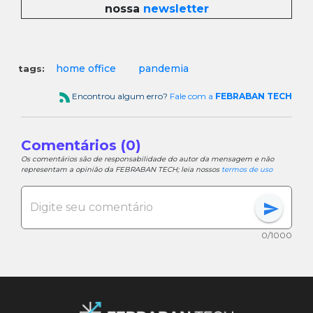
nossa
newsletter
home office
pandemia
tags:
Encontrou algum erro?
Fale com a
FEBRABAN TECH
Comentários (0)
Os comentários são de responsabilidade do autor da mensagem e não
representam a opinião da FEBRABAN TECH; leia nossos
termos de uso
send
0/1000