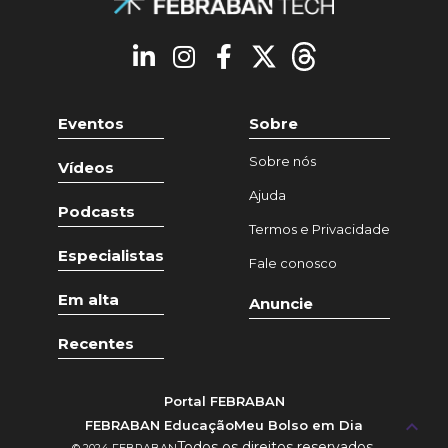
Eventos
Sobre
Sobre nós
Vídeos
Ajuda
Podcasts
Termos e Privacidade
Especialistas
Fale conosco
Em alta
Anuncie
Recentes
Portal FEBRABAN
keyboard_arrow_up
FEBRABAN Educação
Meu Bolso em Dia
Todos os direitos reservados.
© 2024 FEBRABAN