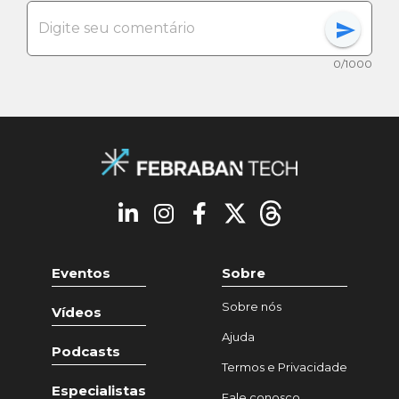
send
0/1000
Eventos
Sobre
Sobre nós
Vídeos
Ajuda
Podcasts
Termos e Privacidade
Especialistas
Fale conosco