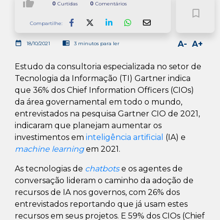
thumb_up
0
Curtidas
0
Comentários
bookmark_border
Compartilhe:
Facebook
LinkedIn
Whatsapp
date_range
chrome_reader_mode
A-
A+
18/10/2021
3 minutos para ler
Estudo da consultoria especializada no setor de
Tecnologia da Informação (TI) Gartner indica
que 36% dos Chief Information Officers (CIOs)
da área governamental em todo o mundo,
entrevistados na pesquisa Gartner CIO de 2021,
indicaram que planejam aumentar os
investimentos em
inteligência artificial
(IA) e
machine learning
em 2021.
As tecnologias de
chatbots
e os agentes de
conversação lideram o caminho da adoção de
recursos de IA nos governos, com 26% dos
entrevistados reportando que já usam estes
recursos em seus projetos. E 59% dos CIOs (Chief