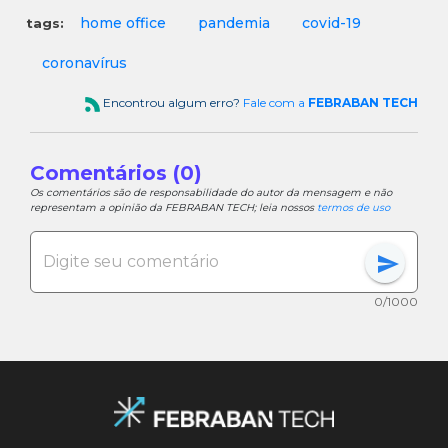
home office
pandemia
covid-19
tags:
coronavírus
Encontrou algum erro?
Fale com a
FEBRABAN TECH
Comentários (0)
Os comentários são de responsabilidade do autor da mensagem e não
representam a opinião da FEBRABAN TECH; leia nossos
termos de uso
send
0/1000