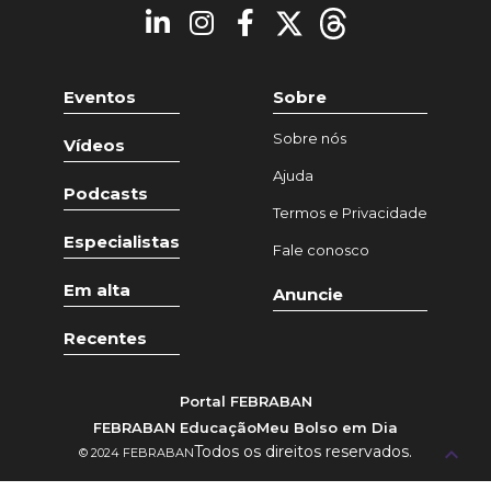
Eventos
Sobre
Sobre nós
Vídeos
Ajuda
Podcasts
Termos e Privacidade
Especialistas
Fale conosco
Em alta
Anuncie
Recentes
Portal FEBRABAN
FEBRABAN Educação
Meu Bolso em Dia
Todos os direitos reservados.
keyboard_arrow_up
© 2024 FEBRABAN