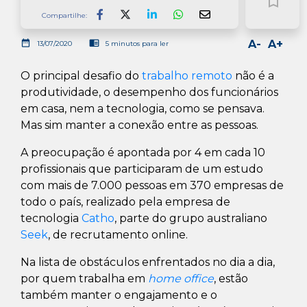
bookmark_border
Compartilhe:
Facebook
LinkedIn
Whatsapp
date_range
chrome_reader_mode
A-
A+
13/07/2020
5 minutos para ler
O principal desafio do
trabalho remoto
não é a
produtividade, o desempenho dos funcionários
em casa, nem a tecnologia, como se pensava.
Mas sim manter a conexão entre as pessoas.
A preocupação é apontada por 4 em cada 10
profissionais que participaram de um estudo
com mais de 7.000 pessoas em 370 empresas de
todo o país, realizado pela empresa de
tecnologia
Catho
, parte do grupo australiano
Seek
, de recrutamento online.
Na lista de obstáculos enfrentados no dia a dia,
por quem trabalha em
home office
, estão
também manter o engajamento e o