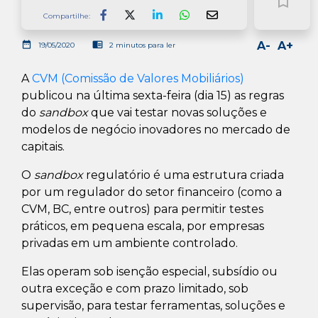
bookmark_border
Compartilhe:
Facebook
LinkedIn
Whatsapp
date_range
chrome_reader_mode
A-
A+
19/05/2020
2 minutos para ler
A
CVM (Comissão de Valores Mobiliários)
publicou na última sexta-feira (dia 15) as regras
do
sandbox
que vai testar novas soluções e
modelos de negócio inovadores no mercado de
capitais.
O
sandbox
regulatório é uma estrutura criada
por um regulador do setor financeiro (como a
CVM, BC, entre outros) para permitir testes
práticos, em pequena escala, por empresas
privadas em um ambiente controlado.
Elas operam sob isenção especial, subsídio ou
outra exceção e com prazo limitado, sob
supervisão, para testar ferramentas, soluções e