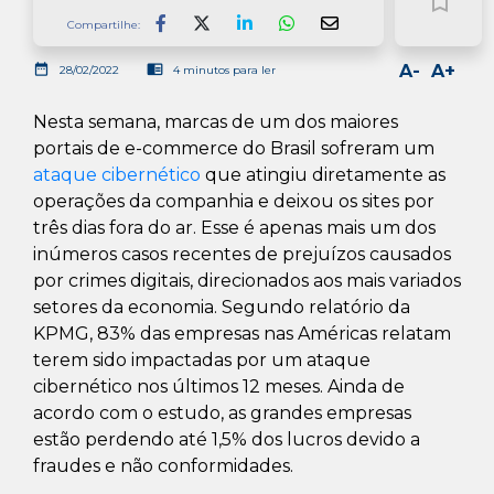
bookmark_border
Compartilhe:
Facebook
LinkedIn
Whatsapp
date_range
chrome_reader_mode
A-
A+
28/02/2022
4 minutos para ler
Nesta semana, marcas de um dos maiores
portais de e-commerce do Brasil sofreram um
ataque cibernético
que atingiu diretamente as
operações da companhia e deixou os sites por
três dias fora do ar. Esse é apenas mais um dos
inúmeros casos recentes de prejuízos causados
por crimes digitais, direcionados aos mais variados
setores da economia. Segundo relatório da
KPMG, 83% das empresas nas Américas relatam
terem sido impactadas por um ataque
cibernético nos últimos 12 meses. Ainda de
acordo com o estudo, as grandes empresas
estão perdendo até 1,5% dos lucros devido a
fraudes e não conformidades.