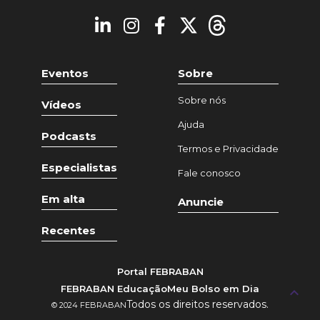
Eventos
Sobre
Sobre nós
Vídeos
Ajuda
Podcasts
Termos e Privacidade
Especialistas
Fale conosco
Em alta
Anuncie
Recentes
Portal FEBRABAN
FEBRABAN Educação
Meu Bolso em Dia
keyboard_arrow_up
Todos os direitos reservados.
© 2024 FEBRABAN