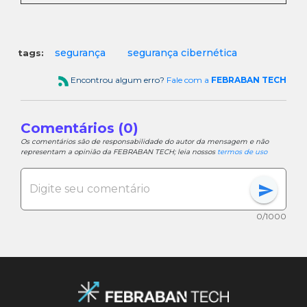
segurança
segurança cibernética
tags:
Encontrou algum erro?
Fale com a
FEBRABAN TECH
Comentários (0)
Os comentários são de responsabilidade do autor da mensagem e não
representam a opinião da FEBRABAN TECH; leia nossos
termos de uso
send
0/1000